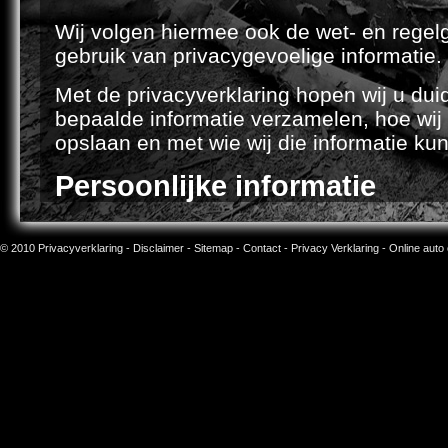
Wij volgen hiermee ook de wet- en regelg
gebruik van privacygevoelige informatie.
Met de privacyverklaring hopen wij u dui
bepaalde informatie verzamelen, hoe wij 
opslaan en met wie wij die informatie ku
Persoonlijke informatie
U kunt onze website bezoeken zonder dat
© 2010
Privacyverklaring
zonder dat u daarvoor persoonlijke gege
-
Disclaimer
-
Sitemap
-
Contact
- Privacy Verklaring - Online auto
besluit ons die persoonlijke informatie te
hebben voor het aanvragen van een prod
corresponderen, garanderen wij dat die in
behandeld.
Beveiliging en kwaliteit van 
Wij streven ernaar de kwaliteit, vertrouwel